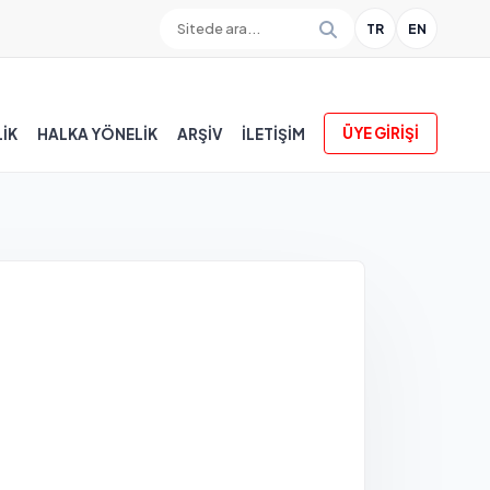
TR
EN
ÜYE GİRİŞİ
İK
HALKA YÖNELİK
ARŞİV
İLETIŞIM