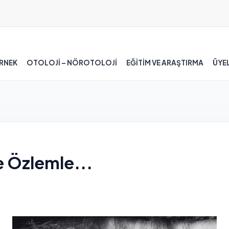
RNEK
OTOLOJİ – NÖROTOLOJİ
EĞİTİM VE ARAŞTIRMA
ÜYEL
e Özlemle...