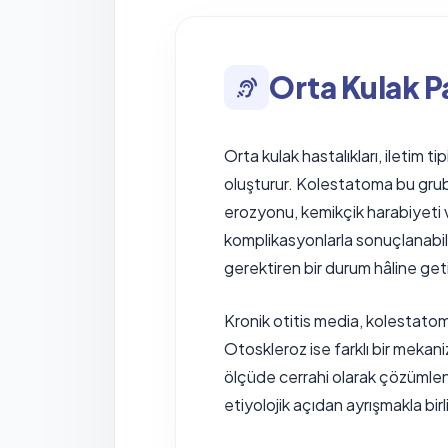
Orta Kulak P
Orta kulak hastalıkları, iletim 
oluşturur. Kolestatoma bu grubun
erozyonu, kemikçik harabiyeti ve
komplikasyonlarla sonuçlanabilir
gerektiren bir durum hâline getir
Kronik otitis media, kolestatom
Otoskleroz ise farklı bir meka
ölçüde cerrahi olarak çözümlenebi
etiyolojik açıdan ayrışmakla bi