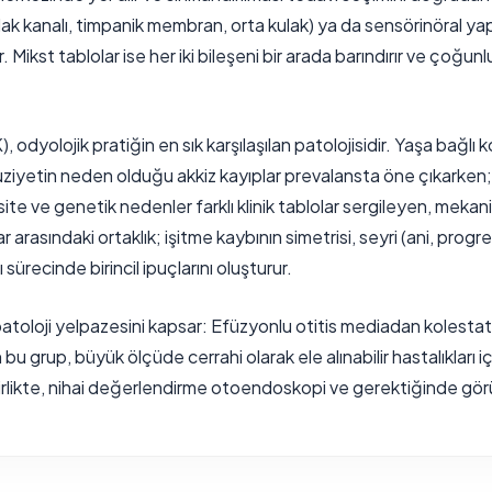
ulak kanalı, timpanik membran, orta kulak) ya da sensörinöral yapı
Mikst tablolar ise her iki bileşeni bir arada barındırır ve çoğunlu
, odyolojik pratiğin en sık karşılaşılan patolojisidir. Yaşa bağl
uziyetin neden olduğu akkiz kayıplar prevalansta öne çıkarken;
isite ve genetik nedenler farklı klinik tablolar sergileyen, meka
ar arasındaki ortaklık; işitme kaybının simetrisi, seyri (ani, progre
 sürecinde birincil ipuçlarını oluşturur.
bir patoloji yelpazesini kapsar: Efüzyonlu otitis mediadan kole
bu grup, büyük ölçüde cerrahi olarak ele alınabilir hastalıkları i
birlikte, nihai değerlendirme otoendoskopi ve gerektiğinde gör