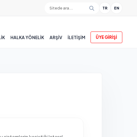
TR
EN
ÜYE GİRİŞİ
İK
HALKA YÖNELİK
ARŞİV
İLETIŞIM
u sistemlerin kesiştiği lateral