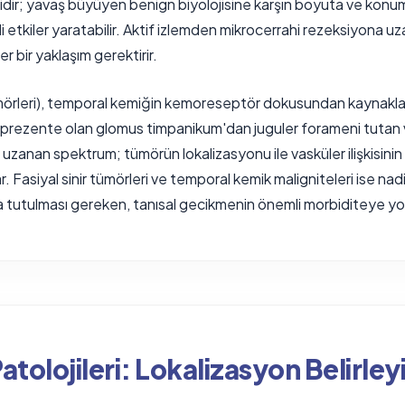
ğidir; yavaş büyüyen benign biyolojisine karşın boyuta ve konu
i etkiler yaratabilir. Aktif izlemden mikrocerrahi rezeksiyona 
er bir yaklaşım gerektirir.
örleri), temporal kemiğin kemoreseptör dokusundan kaynaklan
ile prezente olan glomus timpanikum'dan juguler forameni tutan v
 uzanan spektrum; tümörün lokalizasyonu ile vasküler ilişkisinin
. Fasiyal sinir tümörleri ve temporal kemik maligniteleri ise nadi
 tutulması gereken, tanısal gecikmenin önemli morbiditeye yol a
Patolojileri: Lokalizasyon Belirleyi