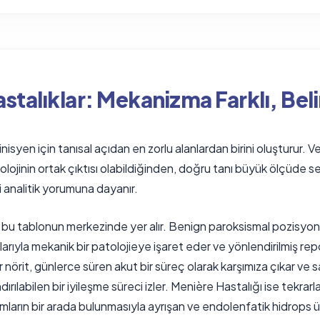
stalıklar: Mekanizma Farklı, Beli
linisyen için tanısal açıdan en zorlu alanlardan birini oluşturur. 
tolojinin ortak çıktısı olabildiğinden, doğru tanı büyük ölçüd
li analitik yorumuna dayanır.
r bu tablonun merkezinde yer alır. Benign paroksismal pozisyon
arıyla mekanik bir patolojieye işaret eder ve yönlendirilmiş r
er nörit, günlerce süren akut bir süreç olarak karşımıza çıkar 
ndırılabilen bir iyileşme süreci izler. Menière Hastalığı ise tekrar
mların bir arada bulunmasıyla ayrışan ve endolenfatik hidrops ü