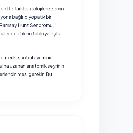
entte farklı patolojilere zemin
asyona bağlı idiyopatik bir
r. Ramsay Hunt Sendromu,
ler belirtilerin tabloya eşlik
riferik-santral ayrımının
alına uzanan anatomik seyrinin
lendirilmesi gerekir. Bu