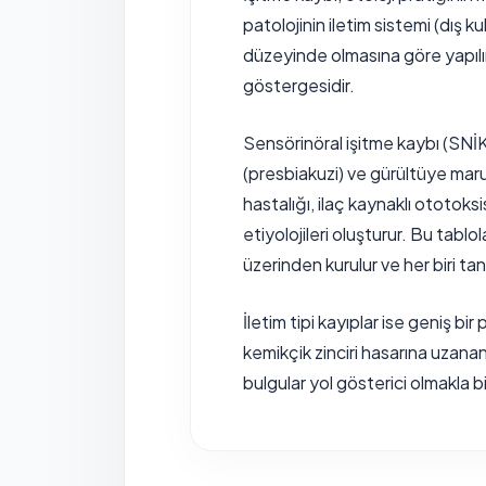
patolojinin iletim sistemi (dış k
düzeyinde olmasına göre yapılır. 
göstergesidir.
Sensörinöral işitme kaybı (SNİK)
(presbiakuzi) ve gürültüye mar
hastalığı, ilaç kaynaklı ototoks
etiyolojileri oluşturur. Bu tablol
üzerinden kurulur ve her biri tanı
İletim tipi kayıplar ise geniş 
kemikçik zinciri hasarına uzanan 
bulgular yol gösterici olmakla 