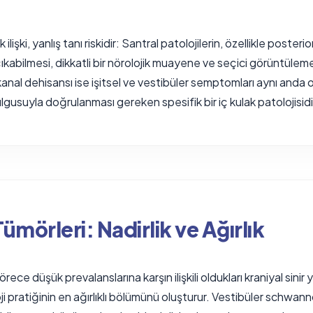
 ilişki, yanlış tanı riskidir: Santral patolojilerin, özellikle poster
çıkabilmesi, dikkatli bir nörolojik muayene ve seçici görüntülem
kanal dehisansı ise işitsel ve vestibüler semptomları aynı anda 
usuyla doğrulanması gereken spesifik bir iç kulak patolojisidi
ümörleri: Nadirlik ve Ağırlık
ece düşük prevalanslarına karşın ilişkili oldukları kraniyal sinir y
ji pratiğinin en ağırlıklı bölümünü oluşturur. Vestibüler schwan