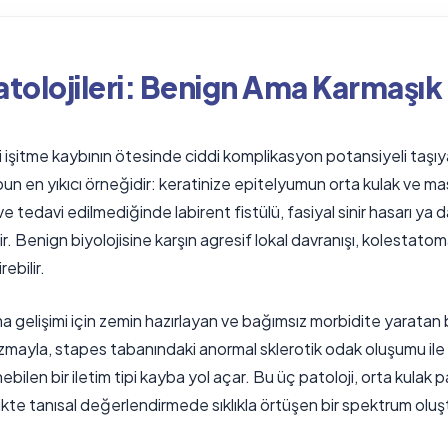
atolojileri: Benign Ama Karmaşık
tipi işitme kaybının ötesinde ciddi komplikasyon potansiyeli taşı
 en yıkıcı örneğidir: keratinize epitelyumun orta kulak ve masto
 tedavi edilmediğinde labirent fistülü, fasiyal sinir hasarı ya d
. Benign biyolojisine karşın agresif lokal davranışı, kolestatom
ebilir.
a gelişimi için zemin hazırlayan ve bağımsız morbidite yaratan 
nizmayla, stapes tabanındaki anormal sklerotik odak oluşumu il
len bir iletim tipi kayba yol açar. Bu üç patoloji, orta kulak pat
rlikte tanısal değerlendirmede sıklıkla örtüşen bir spektrum olu