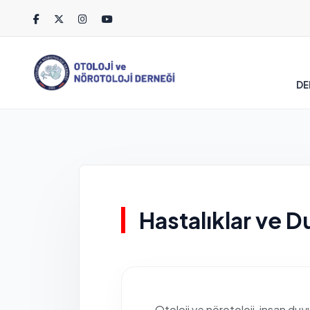
DE
Hastalıklar ve D
Otoloji ve nörotoloji, insan duyu