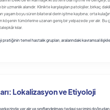
 bir uzmanlık alanıdır. Klinikte karşılaşılan patolojiler, birkaç d
n yaşam boyu süren bilateral derin işitme kaybına; orta kulağın
 köşenin tümörlerine uzanan geniş bir yelpazede yer alır. Bu çeş
alepkâr kılar.
 pratiğinin temel hastalık grupları, aralarındaki kavramsal ilişkile
arı: Lokalizasyon ve Etiyoloji
merkezinde yer alır ve sınıflandırılması tedavi seçimini doğrudan 