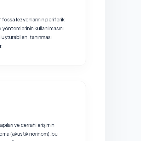
ior fossa lezyonlarının periferik
e yöntemlerinin kullanılmasını
oluşturabilen, tanınması
r.
apıları ve cerrahi erişimin
noma (akustik nörinom), bu