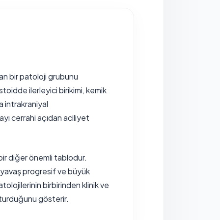
yan bir patoloji grubunu
idde ilerleyici birikimi, kemik
a intrakraniyal
ayı cerrahi açıdan aciliyet
bir diğer önemli tablodur.
e yavaş progresif ve büyük
olojilerinin birbirinden klinik ve
şturduğunu gösterir.