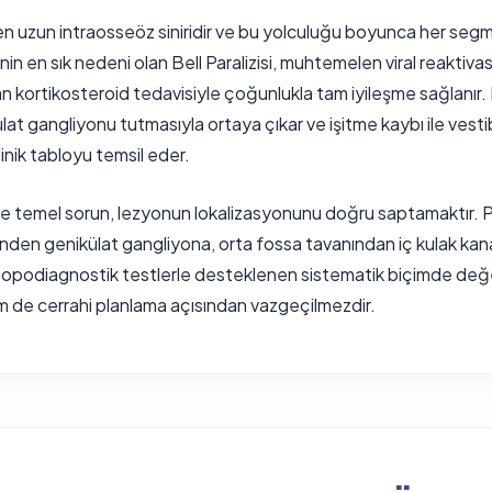
 en uzun intraosseöz siniridir ve bu yolculuğu boyunca her segm
izinin en sık nedeni olan Bell Paralizisi, muhtemelen viral reaktiv
n kortikosteroid tedavisiyle çoğunlukla tam iyileşme sağlanı
t gangliyonu tutmasıyla ortaya çıkar ve işitme kaybı ile vestibü
linik tabloyu temsil eder.
de temel sorun, lezyonun lokalizasyonunu doğru saptamaktır. Pe
den genikülat gangliyona, orta fossa tavanından iç kulak kan
topodiagnostik testlerle desteklenen sistematik biçimde değer
em de cerrahi planlama açısından vazgeçilmezdir.