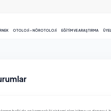
RNEK
OTOLOJİ – NÖROTOLOJİ
EĞİTİM VE ARAŞTIRMA
ÜYEL
urumlar
larının belki de en karmaşık iki sistemi olan işitme ve dengeyi, b