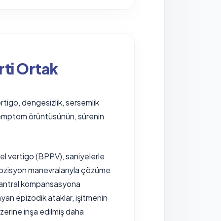
rti Ortak
Vertigo, dengesizlik, sersemlik
e semptom örüntüsünün, sürenin
el vertigo (BPPV), saniyelerle
epozisyon manevralarıyla çözüme
ve santral kompansasyona
layan epizodik ataklar, işitmenin
zerine inşa edilmiş daha