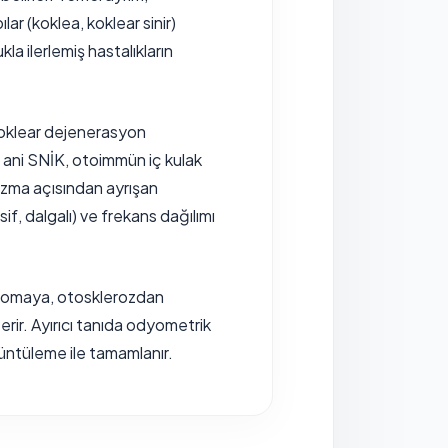
lar (koklea, koklear sinir)
kla ilerlemiş hastalıkların
ı koklear dejenerasyon
 ani SNİK, otoimmün iç kulak
nizma açısından ayrışan
sif, dalgalı) ve frekans dağılımı
statomaya, otosklerozdan
çerir. Ayırıcı tanıda odyometrik
üntüleme ile tamamlanır.