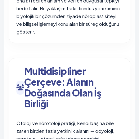
ona atfedilen anlam ve verilen duygusal tepkiyi
hedef alır. Bu yaklaşım farkı, tinnitus yönetiminin
biyolojik bir çözümden ziyade nöroplastisiteyi
ve bilişsel işlemeyi konu alan bir süreç olduğunu
gösterir.
Multidisipliner
Çerçeve: Alanın
Doğasında Olan İş
Birliği
Otoloji ve nörotoloji pratiği, kendi başına bile
zaten birden fazla yetkinlik alanını — odyoloji,
nörotoloji, lateral kafa tabanı cerrahisi,