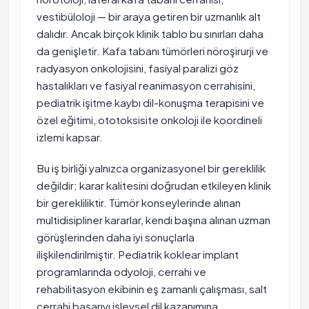
vestibüloloji — bir araya getiren bir uzmanlık alt
dalıdır. Ancak birçok klinik tablo bu sınırları daha
da genişletir. Kafa tabanı tümörleri nöroşirurji ve
radyasyon onkolojisini, fasiyal paralizi göz
hastalıkları ve fasiyal reanimasyon cerrahisini,
pediatrik işitme kaybı dil-konuşma terapisini ve
özel eğitimi, ototoksisite onkoloji ile koordineli
izlemi kapsar.
Bu iş birliği yalnızca organizasyonel bir gereklilik
değildir; karar kalitesini doğrudan etkileyen klinik
bir gerekliliktir. Tümör konseylerinde alınan
multidisipliner kararlar, kendi başına alınan uzman
görüşlerinden daha iyi sonuçlarla
ilişkilendirilmiştir. Pediatrik koklear implant
programlarında odyoloji, cerrahi ve
rehabilitasyon ekibinin eş zamanlı çalışması, salt
cerrahi başarıyı işlevsel dil kazanımına