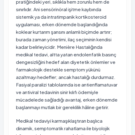
pratiğindeki yeri, sıklıkla hem zorunlu hem de
sınırlıdır. Ani sensörinöral işitme kaybında
sistemik ya da intratimpanik kortikosteroid
uygulaması, erken dönemde başlandığında
koklear kurtarım şansını anlamlı biçimde artırır;
burada zaman yönetimi, ilaç seçiminin kendisi
kadar belirleyicidir. Menière Hastalığında
medikal tedavi, altta yatan endolenfatik basınç
dengesizliğini hedef alan diyetetik önlemler ve
farmakolojik destekle semptom yükünü
azaltmayı hedefler; ancak hastalığı durdurmaz.
Fasiyal paralizi tablolarında ise antienflamatuvar
ve antiviral tedavinin sinir kılıfı ödemiyle
mücadelede sağladığı avantaj, erken dönemde
başlanmayı mutlak bir gereklilik hâline getirir.
Medikal tedaviyi karmaşıklaştıran başlıca
dinamik, semptomatik rahatlama ile biyolojik