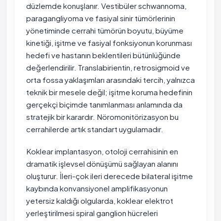
düzlemde konuşlanır. Vestibüler schwannoma,
paragangliyoma ve fasiyal sinir tümörlerinin
yönetiminde cerrahi tümörün boyutu, büyüme
kinetiği, işitme ve fasiyal fonksiyonun korunması
hedefi ve hastanın beklentileri bütünlüğünde
değerlendirilir. Translabirientin, retrosigmoid ve
orta fossa yaklaşımları arasındaki tercih, yalnızca
teknik bir mesele değil; işitme koruma hedefinin
gerçekçi biçimde tanımlanması anlamında da
stratejik bir karardır. Nöromonitörizasyon bu
cerrahilerde artık standart uygulamadır.
Koklear implantasyon, otoloji cerrahisinin en
dramatik işlevsel dönüşümü sağlayan alanını
oluşturur. İleri-çok ileri derecede bilateral işitme
kaybında konvansiyonel amplifikasyonun
yetersiz kaldığı olgularda, koklear elektrot
yerleştirilmesi spiral ganglion hücreleri