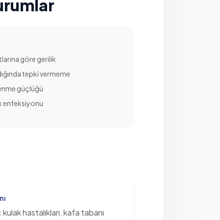
urumlar
larına göre gerilik
ldığında tepki vermeme
ğrenme güçlüğü
lak enfeksiyonu
nı
ç kulak hastalıkları, kafa tabanı