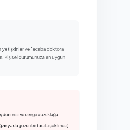
en yetişkinler ve "acaba doktora
dır. Kişisel durumunuza en uygun
 baş dönmesi ve denge bozukluğu
zın ya da gözün bir tarafa çekilmesi)