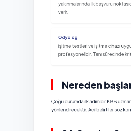
yakınmalarında ilk başvuru noktası
verir.
Odyolog
işitme testleri ve işitme cihazı uy
profesyonelidir. Tanı sürecinde kriti
Nereden başla
Çoğu durumda ilk adım bir KBB uzmanın
yönlendirecektir. Acil belirtiler söz k