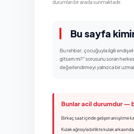
durumları bir arada sunmaktadır.
Bu sayfa kimin
Bu rehber; çocuğuyla ilgili endişel
gitsem mi?" sorusunu soran herkes 
değerlendirmeyi yalnızca bir uzman
Bunlar acil durumdur —
Birkaç saat içinde gelişen ani işitme k
Kulak ağrısıyla birlikte kulak arkasında 