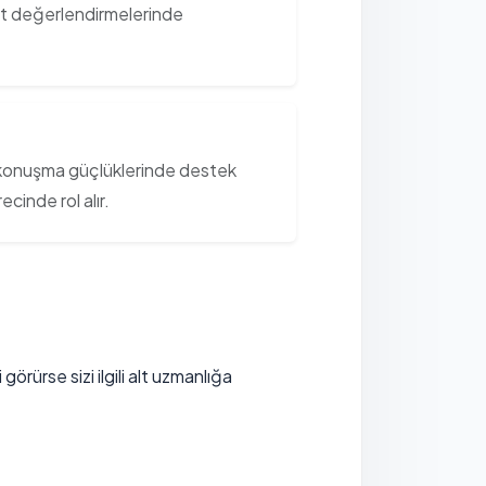
nt değerlendirmelerinde
e konuşma güçlüklerinde destek
cinde rol alır.
ürse sizi ilgili alt uzmanlığa