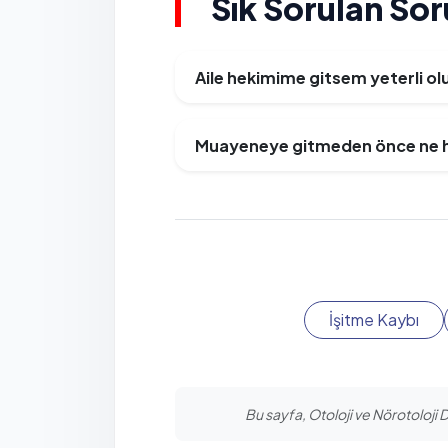
Sık Sorulan Sor
Aile hekimime gitsem yeterli ol
Muayeneye gitmeden önce ne h
İşitme Kaybı
Bu sayfa, Otoloji ve Nörotoloji D