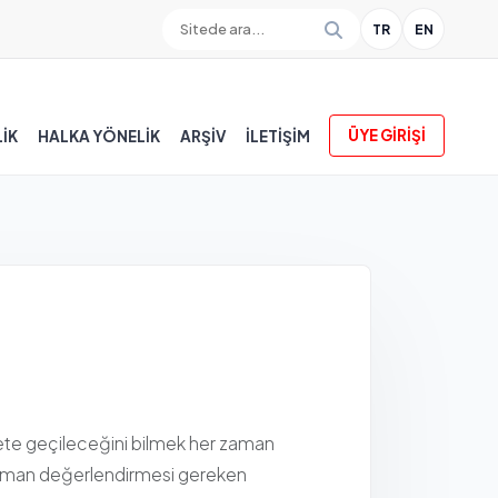
TR
EN
ÜYE GİRİŞİ
İK
HALKA YÖNELİK
ARŞİV
İLETIŞIM
ete geçileceğini bilmek her zaman
a uzman değerlendirmesi gereken