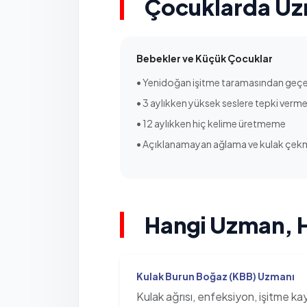
Çocuklarda Uz
Bebekler ve Küçük Çocuklar
• Yenidoğan işitme taramasından g
• 3 aylıkken yüksek seslere tepki ver
• 12 aylıkken hiç kelime üretmeme
• Açıklanamayan ağlama ve kulak çek
Hangi Uzman, 
Kulak Burun Boğaz (KBB) Uzmanı
Kulak ağrısı, enfeksiyon, işitme k