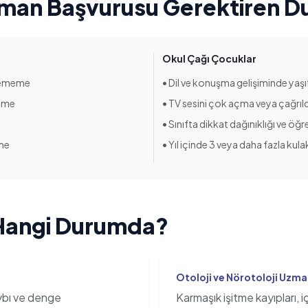
man Başvurusu Gerektiren D
Okul Çağı Çocuklar
eçememe
• Dil ve konuşma gelişiminde yaşıt
meme
• TV sesini çok açma veya çağrı
• Sınıfta dikkat dağınıklığı ve ö
me
• Yıl içinde 3 veya daha fazla ku
Hangi Durumda?
Otoloji ve Nörotoloji Uzma
aybı ve denge
Karmaşık işitme kayıpları, i