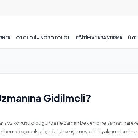
RNEK
OTOLOJİ – NÖROTOLOJİ
EĞİTİM VE ARAŞTIRMA
ÜYEL
zmanına Gidilmeli?
malar söz konusu olduğunda ne zaman beklenip ne zaman harek
ler hem de çocuklar için kulak ve işitmeyle ilgili yakınmalard