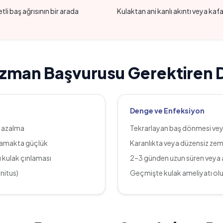
li baş ağrısının bir arada
Kulaktan ani kanlı akıntı veya kaf
Uzman Başvurusu Gerektiren 
Denge ve Enfeksiyon
i azalma
Tekrarlayan baş dönmesi veya
nlamakta güçlük
Karanlıkta veya düzensiz ze
ı kulak çınlaması
2–3 günden uzun süren veya ak
nnitus)
Geçmişte kulak ameliyatı ol