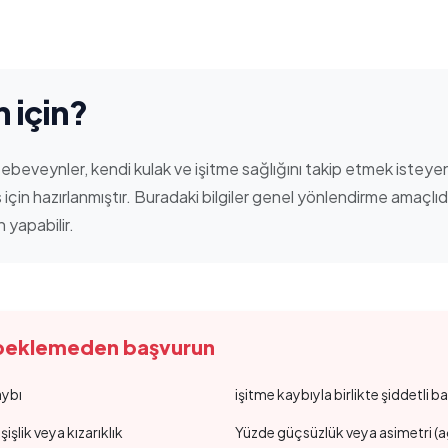
 için?
i ebeveynler, kendi kulak ve işitme sağlığını takip etmek istey
için hazırlanmıştır. Buradaki bilgiler genel yönlendirme amaçlı
 yapabilir.
 beklemeden başvurun
aybı
işitme kaybıyla birlikte şiddetli
şişlik veya kızarıklık
Yüzde güçsüzlük veya asimetri (ağ