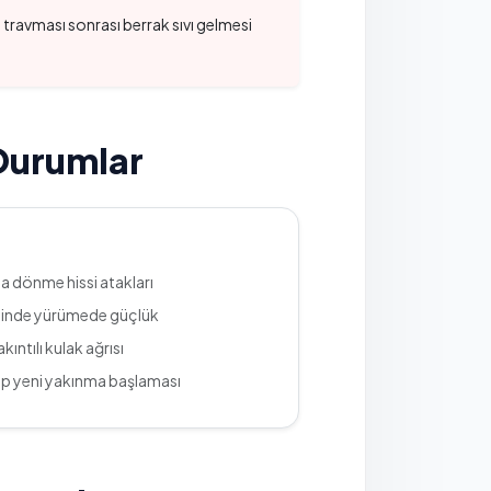
a travması sonrası berrak sıvı gelmesi
Durumlar
 dönme hissi atakları
minde yürümede güçlük
ıntılı kulak ağrısı
up yeni yakınma başlaması