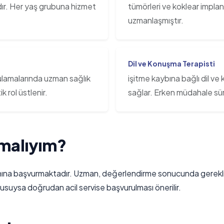
dır. Her yaş grubuna hizmet
tümörleri ve koklear impla
uzmanlaşmıştır.
Dil ve Konuşma Terapisti
gulamalarında uzman sağlık
işitme kaybına bağlı dil v
k rol üstlenir.
sağlar. Erken müdahale süre
malıyım?
a başvurmaktadır. Uzman, değerlendirme sonucunda gerekli gör
onusuysa doğrudan acil servise başvurulması önerilir.