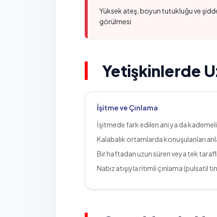
Yüksek ateş, boyun tutukluğu ve şiddet
görülmesi
Yetişkinlerde 
İşitme ve Çınlama
İşitmede fark edilen ani ya da kademel
Kalabalık ortamlarda konuşulanları a
Bir haftadan uzun süren veya tek tarafl
Nabız atışıyla ritimli çınlama (pulsatil ti