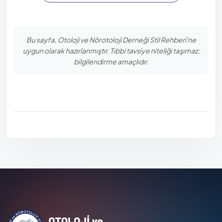
Bu sayfa, Otoloji ve Nörotoloji Derneği Stil Rehberi'ne
uygun olarak hazırlanmıştır. Tıbbi tavsiye niteliği taşımaz;
bilgilendirme amaçlıdır.