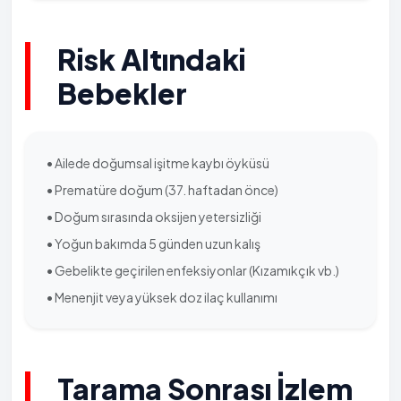
Risk Altındaki
Bebekler
• Ailede doğumsal işitme kaybı öyküsü
• Prematüre doğum (37. haftadan önce)
• Doğum sırasında oksijen yetersizliği
• Yoğun bakımda 5 günden uzun kalış
• Gebelikte geçirilen enfeksiyonlar (Kızamıkçık vb.)
• Menenjit veya yüksek doz ilaç kullanımı
Tarama Sonrası İzlem